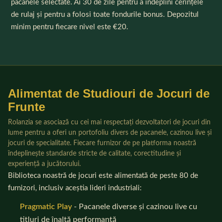
pacanele selectate. Ai 30 de zile pentru a îndeplini cerințele
de rulaj și pentru a folosi toate fondurile bonus. Depozitul
minim pentru fiecare nivel este €20.
Alimentat de Studiouri de Jocuri de
Frunte
Rolanzia se asociază cu cei mai respectați dezvoltatori de jocuri din
lume pentru a oferi un portofoliu divers de pacanele, cazinou live și
jocuri de specialitate. Fiecare furnizor de pe platforma noastră
îndeplinește standarde stricte de calitate, corectitudine și
experiență a jucătorului.
Biblioteca noastră de jocuri este alimentată de peste 80 de
furnizori, inclusiv aceștia lideri industriali:
Pragmatic Play
- Pacanele diverse și cazinou live cu
titluri de înaltă performanță