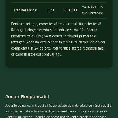
24-48h + 3-5
Transfer Bancar
£20
£50,000
zile lucratoare
Pentru a retrage, conectează-te la contul tău, selectează
Retrageri, alege metoda și introduce suma. Verificarea
identității tale (KYC) va fi cerută în timpul primei tale
retrageri. Aceasta este o cerință o singură dată și de obicei
completată în 24 de ore. Poți verifica starea retragerii tale
oricând în istoricul contului tău.
Jocuri Responsabil
Jocurile de noroc ar trebui să fie apreciate doar de adulți cu vârsta de 18
ani și peste. Este o formă de divertisment care comportă riscuri reale.
Pentru unii oameni, jocurile de noroc pot deveni o problemă serioasă.