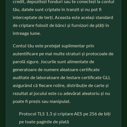
credit, depozitezi fonduri sau te conectezi la contul
tău, datele sunt criptate în tranzit și nu pot fi
interceptate de terți. Aceasta este același standard
de criptare folosit de bănci și furnizori de plăți în
întreaga lume.
Contul tău este protejat suplimentar prin
autentificare pe mai multe straturi și protocoale de
parolă sigure. Jocurile sunt alimentate de
generatoare de numere aleatoare certificate
auditate de laboratoare de testare certificate GLI,
asigurând că fiecare rotire, distribuție de carte și
rezultat al jocului este cu adevărat aleatoriu și nu
poate fi prezis sau manipulat.
Protocol TLS 1.3 și criptare AES pe 256 de biți
pe toate paginile de plată