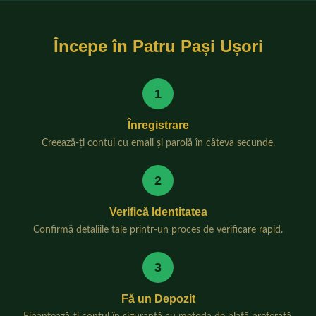
Începe în Patru Pași Ușori
1
Înregistrare
Creează-ți contul cu email și parolă în câteva secunde.
2
Verifică Identitatea
Confirmă detaliile tale printr-un proces de verificare rapid.
3
Fă un Depozit