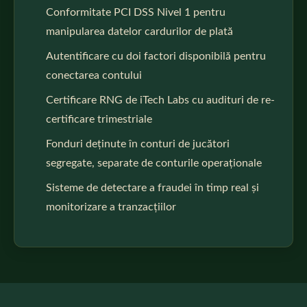
Conformitate PCI DSS Nivel 1 pentru
manipularea datelor cardurilor de plată
Autentificare cu doi factori disponibilă pentru
conectarea contului
Certificare RNG de iTech Labs cu audituri de re-
certificare trimestriale
Fonduri deținute în conturi de jucători
segregate, separate de conturile operaționale
Sisteme de detectare a fraudei în timp real și
monitorizare a tranzacțiilor