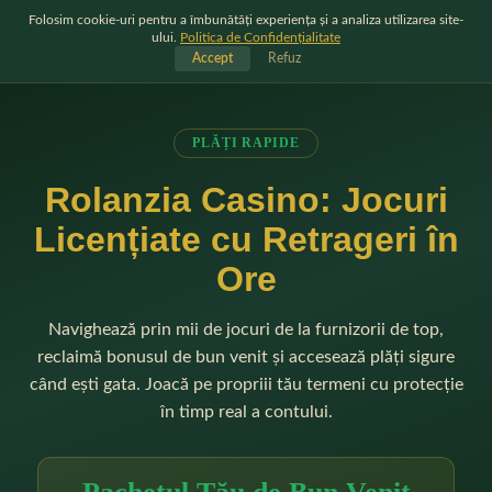
Folosim cookie-uri pentru a îmbunătăți experiența și a analiza utilizarea site-
Rolanzia Casino
Joacă
RO
▾
ului.
Politica de Confidențialitate
Accept
Refuz
Bonus Bun Venit
Jocuri
PLĂȚI RAPIDE
Cazinou Live
Rolanzia Casino: Jocuri
Licențiate cu Retrageri în
Promotioane
Ore
Navighează prin mii de jocuri de la furnizorii de top,
reclaimă bonusul de bun venit și accesează plăți sigure
când ești gata. Joacă pe propriii tău termeni cu protecție
în timp real a contului.