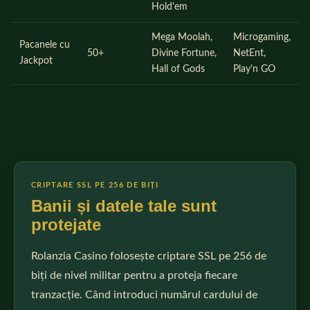
Hold'em
Mega Moolah,
Microgaming,
Pacanele cu
50+
Divine Fortune,
NetEnt,
Jackpot
Hall of Gods
Play'n GO
CRIPTARE SSL PE 256 DE BIȚI
Banii și datele tale sunt
protejate
Rolanzia Casino folosește criptare SSL pe 256 de
biți de nivel militar pentru a proteja fiecare
tranzacție. Când introduci numărul cardului de