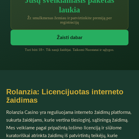
Jūsų sveikiamasis paketas
laukia
Žr. smulkmenas žemiau ir patvirtinkite premiją per
registraciją
Žaisti dabar
Turi būti 18+. Tik nauji žaidėjai. Taikomi Nuostatai ir sąlygos.
Rolanzia: Licencijuotas interneto
žaidimas
Rolanzia Casino yra reguliuojama interneto žaidimų platforma,
sukurta žaidėjams, kurie vertina tiesioginį, sąžiningą žaidimą.
Mes veikiame pagal pripažintą lošimo licenciją ir siūlome
kuratoriškai atrinkta žaidimų iš patvirtintų teikėjų, kurie