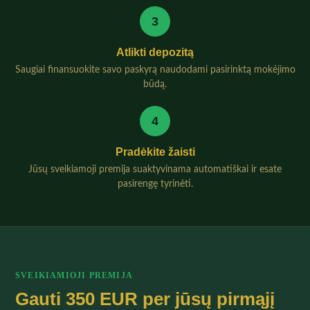
3
Atlikti depozitą
Saugiai finansuokite savo paskyrą naudodami pasirinktą mokėjimo
būdą.
4
Pradėkite žaisti
Jūsų sveikiamoji premija suaktyvinama automatiškai ir esate
pasirengę tyrinėti.
SVEIKIAMIOJI PREMIJA
Gauti 350 EUR per jūsų pirmąjį