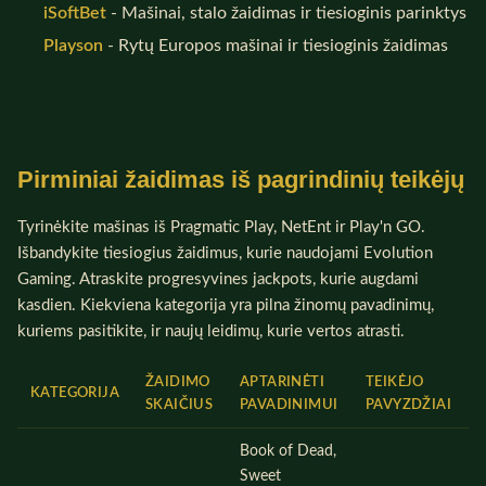
iSoftBet
- Mašinai, stalo žaidimas ir tiesioginis parinktys
Playson
- Rytų Europos mašinai ir tiesioginis žaidimas
Pirminiai žaidimas iš pagrindinių teikėjų
Tyrinėkite mašinas iš Pragmatic Play, NetEnt ir Play'n GO.
Išbandykite tiesiogius žaidimus, kurie naudojami Evolution
Gaming. Atraskite progresyvines jackpots, kurie augdami
kasdien. Kiekviena kategorija yra pilna žinomų pavadinimų,
kuriems pasitikite, ir naujų leidimų, kurie vertos atrasti.
ŽAIDIMO
APTARINĖTI
TEIKĖJO
KATEGORIJA
SKAIČIUS
PAVADINIMUI
PAVYZDŽIAI
Book of Dead,
Sweet