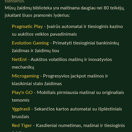
standartus.
Mūsų žaidimų biblioteka yra maitinama daugiau nei 80 teikėjų,
įskaitant šiuos pramonės lyderius:
Pragmatic Play
- Įvairūs automatai ir tiesioginis kazino
su aukštos veiklos pavadinimais
Evolution Gaming
- Primatyti tiesioginiai bankininkų
žaidimas ir žaidimų šou
NetEnt
- Aukštos volatilios mašinų ir inovatyvios
mechanikų
Microgaming
- Progresyvios jackpot mašinos ir
klasikiniai stalo žaidimas
Play'n GO
- Mobiliais pirmiausia mašinai su originaliais
temomis
Yggdrasil
- Sekančios kartos automatai su išplėstiniais
bruožais
Red Tiger
- Kasdieniai numetimas, mašinai ir tiesioginis