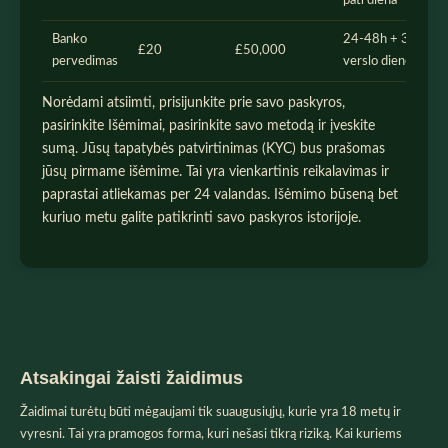
pati diena
Banko
24-48h + 3-5
£20
£50,000
pervedimas
verslo dienos
Norėdami atsiimti, prisijunkite prie savo paskyros,
pasirinkite Išėmimai, pasirinkite savo metodą ir įveskite
sumą. Jūsų tapatybės patvirtinimas (KYC) bus prašomas
jūsų pirmame išėmime. Tai yra vienkartinis reikalavimas ir
paprastai atliekamas per 24 valandas. Išėmimo būseną bet
kuriuo metu galite patikrinti savo paskyros istorijoje.
Atsakingai žaisti žaidimus
Žaidimai turėtų būti mėgaujami tik suaugusiųjų, kurie yra 18 metų ir
vyresni. Tai yra pramogos forma, kuri nešasi tikrą riziką. Kai kuriems