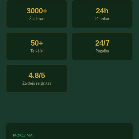
3000+
24h
Žaidimas
Išmokar
50+
24/7
Teikėjai
Pagalba
4.8/5
Žaidėjo reitingas
MOKĖJIMAI