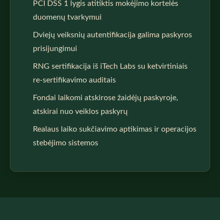
PCI DSS 1 lygis atitiktis mokėjimo kortelės
duomenų tvarkymui
Dviejų veiksnių autentifikacija galima paskyros
prisijungimui
RNG sertifikacija iš iTech Labs su ketvirtiniais
re-sertifikavimo auditais
Fondai laikomi atskirose žaidėjų paskyroje,
atskirai nuo veiklos paskyrų
Realaus laiko sukčiavimo aptikimas ir operacijos
stebėjimo sistemos