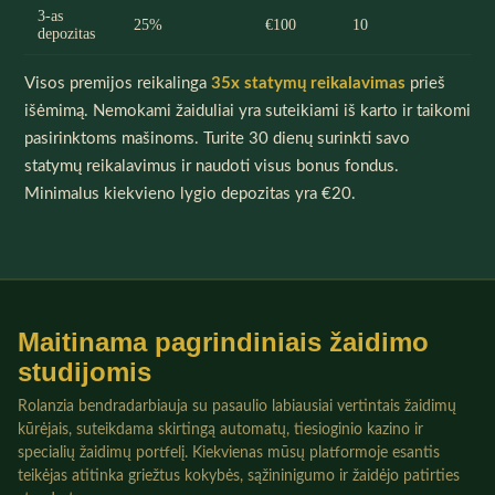
3-as
25%
€100
10
depozitas
Visos premijos reikalinga
35x statymų reikalavimas
prieš
išėmimą. Nemokami žaiduliai yra suteikiami iš karto ir taikomi
pasirinktoms mašinoms. Turite 30 dienų surinkti savo
statymų reikalavimus ir naudoti visus bonus fondus.
Minimalus kiekvieno lygio depozitas yra €20.
Maitinama pagrindiniais žaidimo
studijomis
Rolanzia bendradarbiauja su pasaulio labiausiai vertintais žaidimų
kūrėjais, suteikdama skirtingą automatų, tiesioginio kazino ir
specialių žaidimų portfelį. Kiekvienas mūsų platformoje esantis
teikėjas atitinka griežtus kokybės, sąžininigumo ir žaidėjo patirties