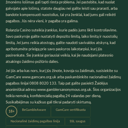
žmonėms lošimas gali tapti rimta problema. Jei pastebite, kad nuolat
galvojate apie lošimą, statote daugiau nei galite leisti sau prarasti, arba
bandote kompensuoti nuostolius, tai yra ženklai, kad jums gali reikėti
pagalbos. Jūs nėra vieni, ir pagalba yra galima.
Rolanzia Casino suteikia įrankius, kurie padės jums likti kontroliavime.
Savo paskyroje galite nustatyti depozito limitą, laiko limitą ir nuostolių
limitą. Jei jums reikia atostogų, galite naudoti savivaldos atskyrą, kad
apribotumėte prieigą prie savo paskyros laikotarpiui, kurį jūs
pasirenkate. Šie įrankiai geriausiai veikia, kai jie naudojami platesnio
atsakingo žaidimo požiūrio dalies.
Jei jūs arba kas nors, kurį jūs žinote, kovoja su žaidimais, susisiekite su
GamCare www.gamcare.org.uk arba paskambinkite nacionalinei žaidimų
pagalbos linijai 0808 8020 133. Taip pat galite pasiekti Žaidėjus
anonimiškai adresu www.gamblersanonymous.org.uk. Šios organizacijos
teikia nemoką, konfidencialią pagalbą 24 valandas per dieną.
Susikalbėjimas su kažkuo gali tikrai padaryti skirtumą.
BeGambleAware
GamCare sertifikuota
18+
Nacionalinė žaidimų pagalbos linija
SSL saugus