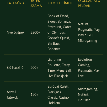
JÁTÉK
SZOLGÁLTATÓ
KATEGÓRIA
KIEMELT CÍMEK
SZÁMA
PÉLDÁK
Book of Dead,
Sweet Bonanza,
NetEnt,
Starburst, Gates
Pragmatic Play,
Nyerőgépek
2800+
of Olympus,
Play'n GO,
Gonzo's Quest,
Microgaming
Big Bass
Bonanza
Lightning
Evolution
Roulette, Crazy
Gaming,
Élő Kaszinó
200+
Time, Mega Ball,
Pragmatic Play
Live Blackjack
Live
Európai Rulett,
Microgaming,
Asztali
Blackjack
150+
NetEnt,
Játékok
Classic, Casino
iSoftBet
Hold'em