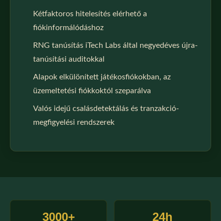
Kétfaktoros hitelesítés elérhető a
fiókinformálódáshoz
RNG tanúsítás iTech Labs által negyedéves újra-
tanúsítási auditokkal
Alapok elkülönített játékosfiókokban, az
üzemeltetési fiókkoktól szeparálva
Valós idejű csalásdetektálás és tranzakció-
megfigyelési rendszerek
3000+
24h