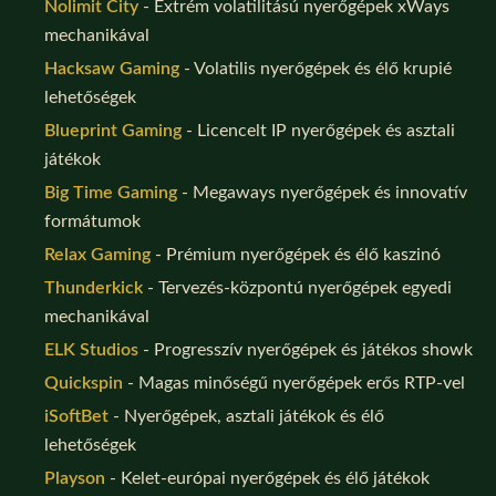
Nolimit City
- Extrém volatilitású nyerőgépek xWays
mechanikával
Hacksaw Gaming
- Volatilis nyerőgépek és élő krupié
lehetőségek
Blueprint Gaming
- Licencelt IP nyerőgépek és asztali
játékok
Big Time Gaming
- Megaways nyerőgépek és innovatív
formátumok
Relax Gaming
- Prémium nyerőgépek és élő kaszinó
Thunderkick
- Tervezés-központú nyerőgépek egyedi
mechanikával
ELK Studios
- Progresszív nyerőgépek és játékos showk
Quickspin
- Magas minőségű nyerőgépek erős RTP-vel
iSoftBet
- Nyerőgépek, asztali játékok és élő
lehetőségek
Playson
- Kelet-európai nyerőgépek és élő játékok