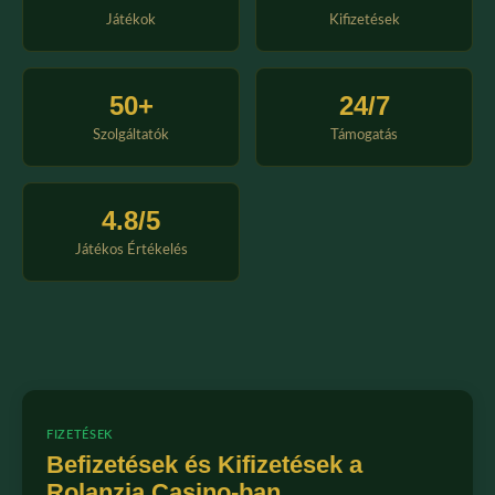
Játékok
Kifizetések
50+
24/7
Szolgáltatók
Támogatás
4.8/5
Játékos Értékelés
FIZETÉSEK
Befizetések és Kifizetések a
Rolanzia Casino-ban