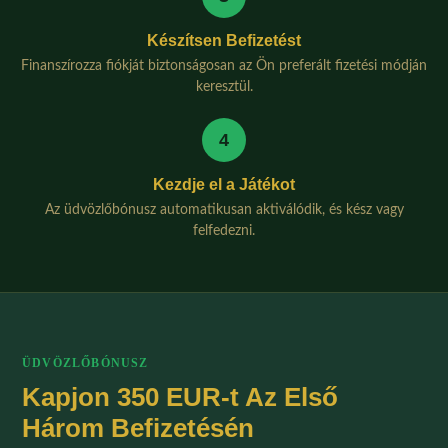
Készítsen Befizetést
Finanszírozza fiókját biztonságosan az Ön preferált fizetési módján
keresztül.
4
Kezdje el a Játékot
Az üdvözlőbónusz automatikusan aktiválódik, és kész vagy
felfedezni.
ÜDVÖZLŐBÓNUSZ
Kapjon 350 EUR-t Az Első
Három Befizetésén