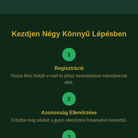
Kezdjen Négy Könnyű Lépésben
1
Regisztráció
Hozza létre fiókját e-mail és jelszó használatával másodpercek
alatt.
2
Azonosság Ellenőrzése
Erősítse meg adatait a gyors ellenőrzési folyamaton keresztül.
3