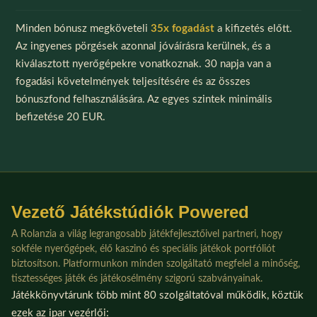
Minden bónusz megköveteli
35x fogadást
a kifizetés előtt.
Az ingyenes pörgések azonnal jóváírásra kerülnek, és a
kiválasztott nyerőgépekre vonatkoznak. 30 napja van a
fogadási követelmények teljesítésére és az összes
bónuszfond felhasználására. Az egyes szintek minimális
befizetése 20 EUR.
Vezető Játékstúdiók Powered
A Rolanzia a világ legrangosabb játékfejlesztőivel partneri, hogy
sokféle nyerőgépek, élő kaszinó és speciális játékok portfóliót
biztosítson. Platformunkon minden szolgáltató megfelel a minőség,
tisztességes játék és játékosélmény szigorú szabványainak.
Játékkönyvtárunk több mint 80 szolgáltatóval működik, köztük
ezek az ipar vezérlői: