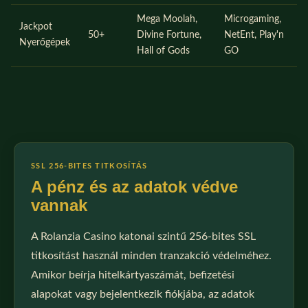
Mega Moolah,
Microgaming,
Jackpot
50+
Divine Fortune,
NetEnt, Play'n
Nyerőgépek
Hall of Gods
GO
SSL 256-BITES TITKOSÍTÁS
A pénz és az adatok védve
vannak
A Rolanzia Casino katonai szintű 256-bites SSL
titkosítást használ minden tranzakció védelméhez.
Amikor beírja hitelkártyaszámát, befizetési
alapokat vagy bejelentkezik fiókjába, az adatok