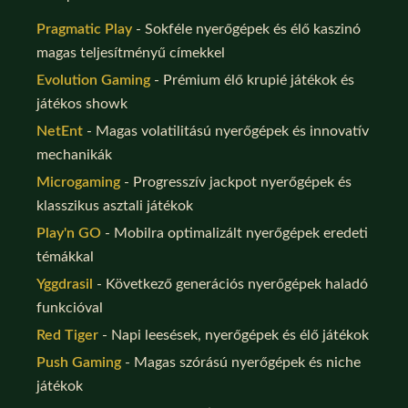
Pragmatic Play
- Sokféle nyerőgépek és élő kaszinó
magas teljesítményű címekkel
Evolution Gaming
- Prémium élő krupié játékok és
játékos showk
NetEnt
- Magas volatilitású nyerőgépek és innovatív
mechanikák
Microgaming
- Progresszív jackpot nyerőgépek és
klasszikus asztali játékok
Play'n GO
- Mobilra optimalizált nyerőgépek eredeti
témákkal
Yggdrasil
- Következő generációs nyerőgépek haladó
funkcióval
Red Tiger
- Napi leesések, nyerőgépek és élő játékok
Push Gaming
- Magas szórású nyerőgépek és niche
játékok