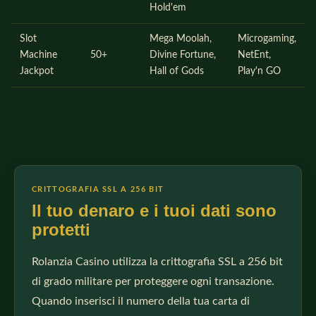
Hold'em
Slot
Mega Moolah,
Microgaming,
Machine
50+
Divine Fortune,
NetEnt,
Jackpot
Hall of Gods
Play'n GO
CRITTOGRAFIA SSL A 256 BIT
Il tuo denaro e i tuoi dati sono
protetti
Rolanzia Casino utilizza la crittografia SSL a 256 bit
di grado militare per proteggere ogni transazione.
Quando inserisci il numero della tua carta di