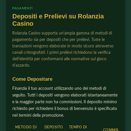
PAGAMENTI
Depositi e Prelievi su Rolanzia
Casino
Rolanzia Casino supporta un'ampia gamma di metodi di
pagamento sia per depositi che per prelievi. Tutte le
transazioni vengono elaborate in modo sicuro attraverso
canali crittografati. I primi prelievi richiedono la verifica
dell'identità per conformarsi alle normative sul gioco
d'azzardo.
Come Depositare
Finanzia il tuo account utilizzando uno dei metodi di
seguito. Tutti i depositi vengono elaborati istantaneamente
e la maggior parte non ha commissioni. Il deposito minimo
richiesto per richiedere il bonus di benvenuto è specificato
nei termini della promozione.
METODO DI
DEPOSITO
TEMPO DI
COMMISSIONE