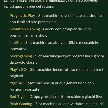
La nostra libreria di giochi è alimentata da oltre 80 provider,
inclusi questi leader del settore:
Pragmatic Play
- Slot machine diversificate e casino live
con titoli ad alte prestazioni
Evolution Gaming
- Giochi con croupier dal vivo
premium e game show
NetEnt
- Slot machine ad alta volatilità e meccaniche
innovative
Microgaming
- Slot machine jackpot progressivi e giochi
da tavolo classici
Play'n GO
- Slot machine incentrate su mobile con temi
originali
Yggdrasil
- Slot machine di nuova generazione con
funzioni avanzate
Red Tiger
- Drops giornalieri, slot machine e giochi live
Push Gaming
- Slot machine ad alta varianza e giochi di