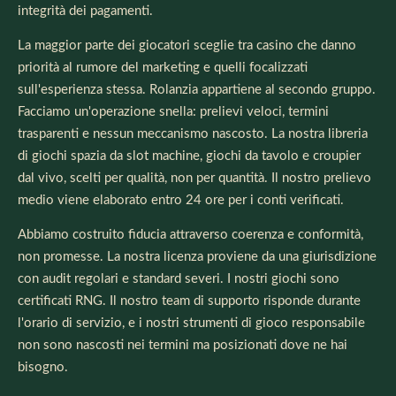
integrità dei pagamenti.
La maggior parte dei giocatori sceglie tra casino che danno
priorità al rumore del marketing e quelli focalizzati
sull'esperienza stessa. Rolanzia appartiene al secondo gruppo.
Facciamo un'operazione snella: prelievi veloci, termini
trasparenti e nessun meccanismo nascosto. La nostra libreria
di giochi spazia da slot machine, giochi da tavolo e croupier
dal vivo, scelti per qualità, non per quantità. Il nostro prelievo
medio viene elaborato entro 24 ore per i conti verificati.
Abbiamo costruito fiducia attraverso coerenza e conformità,
non promesse. La nostra licenza proviene da una giurisdizione
con audit regolari e standard severi. I nostri giochi sono
certificati RNG. Il nostro team di supporto risponde durante
l'orario di servizio, e i nostri strumenti di gioco responsabile
non sono nascosti nei termini ma posizionati dove ne hai
bisogno.