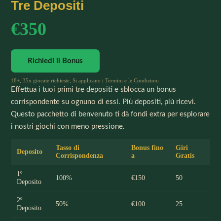
Tre Depositi
€350
Richiedi il Bonus
18+, 35x giocate richieste, Si applicano i Termini e le Condizioni
Effettua i tuoi primi tre depositi e sblocca un bonus
corrispondente su ognuno di essi. Più depositi, più ricevi.
Questo pacchetto di benvenuto ti dà fondi extra per esplorare
i nostri giochi con meno pressione.
Tasso di
Bonus fino
Giri
Deposito
Corrispondenza
a
Gratis
1º
100%
€150
50
Deposito
2º
50%
€100
25
Deposito