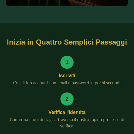
Inizia in Quattro Semplici Passaggi
1
Iscriviti
Crea il tuo account con email e password in pochi secondi.
2
Verifica l'Identità
Conferma i tuoi dettagli attraverso il nostro rapido processo di
verifica.