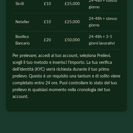
24-48h + stesso
Skrill
£10
£25,000
giorno
24-48h + stesso
Neteller
£10
£25,000
giorno
Bonifico
24-48h + 3-5
£20
£50,000
Bancario
giorni lavorativi
Per prelevare, accedi al tuo account, seleziona Prelievi,
scegli il tuo metodo e inserisci l'importo. La tua verifica
dell'identità (KYC) verrà richiesta durante il tuo primo
prelievo. Questo è un requisito una tantum e di solito viene
completato entro 24 ore. Puoi controllare lo stato del tuo
prelievo in qualsiasi momento nella cronologia del tuo
account.