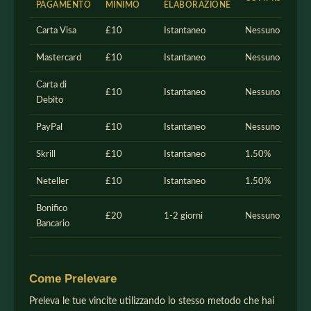
PAGAMENTO
MINIMO
ELABORAZIONE
Carta Visa
£10
Istantaneo
Nessuno
Mastercard
£10
Istantaneo
Nessuno
Carta di
£10
Istantaneo
Nessuno
Debito
PayPal
£10
Istantaneo
Nessuno
Skrill
£10
Istantaneo
1.50%
Neteller
£10
Istantaneo
1.50%
Bonifico
£20
1-2 giorni
Nessuno
Bancario
Come Prelevare
Preleva le tue vincite utilizzando lo stesso metodo che hai