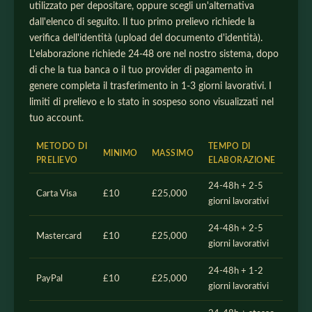
utilizzato per depositare, oppure scegli un'alternativa
dall'elenco di seguito. Il tuo primo prelievo richiede la
verifica dell'identità (upload del documento d'identità).
L'elaborazione richiede 24-48 ore nel nostro sistema, dopo
di che la tua banca o il tuo provider di pagamento in
genere completa il trasferimento in 1-3 giorni lavorativi. I
limiti di prelievo e lo stato in sospeso sono visualizzati nel
tuo account.
METODO DI
TEMPO DI
MINIMO
MASSIMO
PRELIEVO
ELABORAZIONE
24-48h + 2-5
Carta Visa
£10
£25,000
giorni lavorativi
24-48h + 2-5
Mastercard
£10
£25,000
giorni lavorativi
24-48h + 1-2
PayPal
£10
£25,000
giorni lavorativi