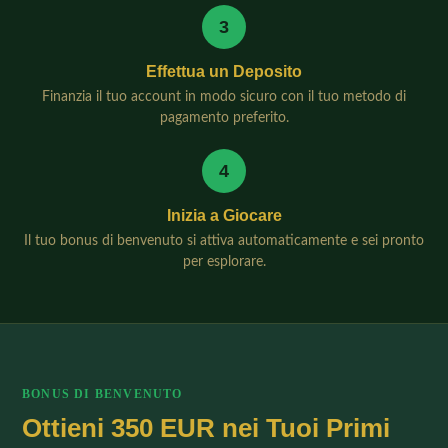
3
Effettua un Deposito
Finanzia il tuo account in modo sicuro con il tuo metodo di
pagamento preferito.
4
Inizia a Giocare
Il tuo bonus di benvenuto si attiva automaticamente e sei pronto
per esplorare.
BONUS DI BENVENUTO
Ottieni 350 EUR nei Tuoi Primi