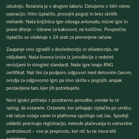
izkušnjo. Rolanzia je v drugem taboru. Delujemo s štiri-steno
operacijo: hitro izplačilo, prosojni pogoji in brez skritih
mehanik. Naša knjižnica iger obsega avtomata, mizne igre in
prave dilerje – izbrane za kakovost, ne količino. Povprečno
izplačilo se obdeluje v 24 urah za preverjene račune.
Zaupanje smo zgradili z doslednostjo in skladnostjo, ne
obljubami. Naša licenca izvira iz jurisdikcije z rednimi
revizijami in strogimi standardi. Naše igre imajo RNG
certifikat. Naš tim za podporo odgovori med delovnim časom,
orodja za odgovorno igro pa niso skrita v pogojih, ampak
postavljena tam, kjer jih potrebujete.
Novi igralci pričnejo s pozdravno ponudbo, vendar to ni
razlog, da ostanete. Ostanete, ker prihajajo izplačila po urniku,
vaš račun ostaja varen in platforma spoštuje vaš čas. Spodnji
oddelki pokrivajo registracijo, metode plačevanja in varnostne
podrobnosti – vse je preprosto, ker nič tu ne mora biti