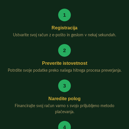
1
Registracija
Ustvarite svoj račun z e-pošto in geslom v nekaj sekundah.
2
Preverite istovetnost
Potrdite svoje podatke preko našega hitrega procesa preverjanja.
3
Naredite polog
Financirajte svoj račun varno s svojo priljubljeno metodo
plačevanja.
4