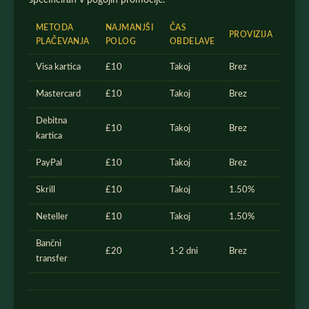
specificiran v pogojih promocije.
METODA
NAJMANJŠI
ČAS
PROVIZIJA
PLAČEVANJA
POLOG
OBDELAVE
Visa kartica
£10
Takoj
Brez
Mastercard
£10
Takoj
Brez
Debitna
£10
Takoj
Brez
kartica
PayPal
£10
Takoj
Brez
Skrill
£10
Takoj
1.50%
Neteller
£10
Takoj
1.50%
Bančni
£20
1-2 dni
Brez
transfer