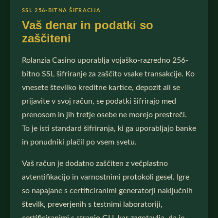
SSL 256-BITNA ŠIFRACIJA
Vaš denar in podatki so
zaščiteni
Rolanzia Casino uporablja vojaško-razredno 256-
bitno SSL šifriranje za zaščito vsake transakcije. Ko
vnesete številko kreditne kartice, depozit ali se
prijavite v svoj račun, se podatki šifrirajo med
prenosom in jih tretje osebe ne morejo prestreči.
To je isti standard šifriranja, ki ga uporabljajo banke
in ponudniki plačil po vsem svetu.
Vaš račun je dodatno zaščiten z večplastno
avtentifikacijo in varnostnimi protokoli gesel. Igre
so napajane s certificiranimi generatorji naključnih
številk, preverjenih s testnimi laboratoriji,