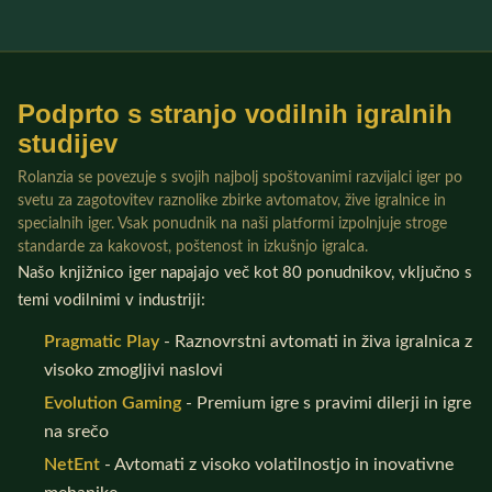
Podprto s stranjo vodilnih igralnih
studijev
Rolanzia se povezuje s svojih najbolj spoštovanimi razvijalci iger po
svetu za zagotovitev raznolike zbirke avtomatov, žive igralnice in
specialnih iger. Vsak ponudnik na naši platformi izpolnjuje stroge
standarde za kakovost, poštenost in izkušnjo igralca.
Našo knjižnico iger napajajo več kot 80 ponudnikov, vključno s
temi vodilnimi v industriji:
Pragmatic Play
- Raznovrstni avtomati in živa igralnica z
visoko zmogljivi naslovi
Evolution Gaming
- Premium igre s pravimi dilerji in igre
na srečo
NetEnt
- Avtomati z visoko volatilnostjo in inovativne