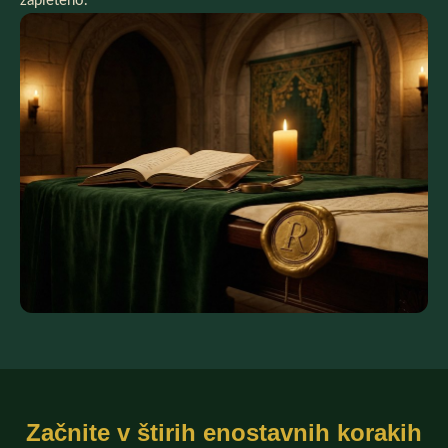
zapleteno.
Začnite v štirih enostavnih korakih