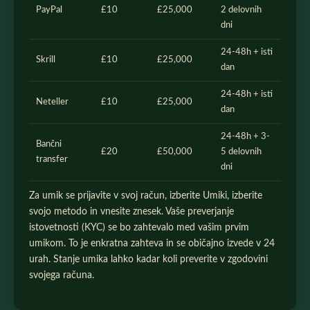
PayPal
£10
£25,000
2 delovnih
dni
24-48h + isti
Skrill
£10
£25,000
dan
24-48h + isti
Neteller
£10
£25,000
dan
24-48h + 3-
Bančni
£20
£50,000
5 delovnih
transfer
dni
Za umik se prijavite v svoj račun, izberite Umiki, izberite
svojo metodo in vnesite znesek. Vaše preverjanje
istovetnosti (KYC) se bo zahtevalo med vašim prvim
umikom. To je enkratna zahteva in se običajno izvede v 24
urah. Stanje umika lahko kadar koli preverite v zgodovini
svojega računa.