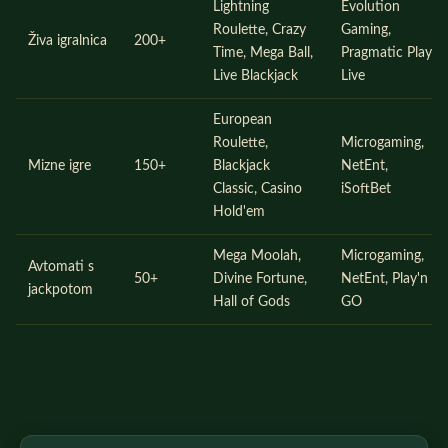
Lightning
Evolution
Roulette, Crazy
Gaming,
Živa igralnica
200+
Time, Mega Ball,
Pragmatic Play
Live Blackjack
Live
European
Roulette,
Microgaming,
Mizne igre
150+
Blackjack
NetEnt,
Classic, Casino
iSoftBet
Hold'em
Mega Moolah,
Microgaming,
Avtomati s
50+
Divine Fortune,
NetEnt, Play'n
jackpotom
Hall of Gods
GO